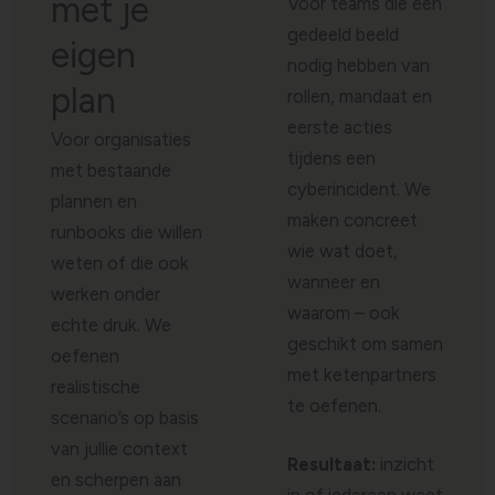
met je
Voor teams die een
gedeeld beeld
eigen
nodig hebben van
plan
rollen, mandaat en
eerste acties
Voor organisaties
tijdens een
met bestaande
cyberincident. We
plannen en
maken concreet
runbooks die willen
wie wat doet,
weten of die ook
wanneer en
werken onder
waarom – ook
echte druk. We
geschikt om samen
oefenen
met ketenpartners
realistische
te oefenen.
scenario’s op basis
van jullie context
Resultaat:
inzicht
en scherpen aan
in of iedereen weet