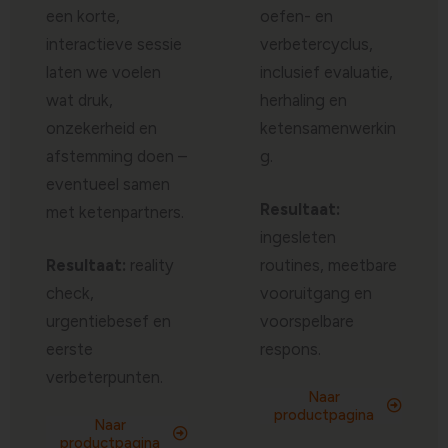
een korte,
oefen- en
interactieve sessie
verbetercyclus,
laten we voelen
inclusief evaluatie,
wat druk,
herhaling en
onzekerheid en
ketensamenwerkin
afstemming doen –
g.
eventueel samen
Resultaat:
met ketenpartners.
ingesleten
Resultaat:
reality
routines, meetbare
check,
vooruitgang en
urgentiebesef en
voorspelbare
eerste
respons.
verbeterpunten.
Naar
productpagina
Naar
productpagina