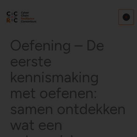
Ga
naar
de
inhoud
Oefening – De
eerste
kennismaking
met oefenen:
samen ontdekken
wat een