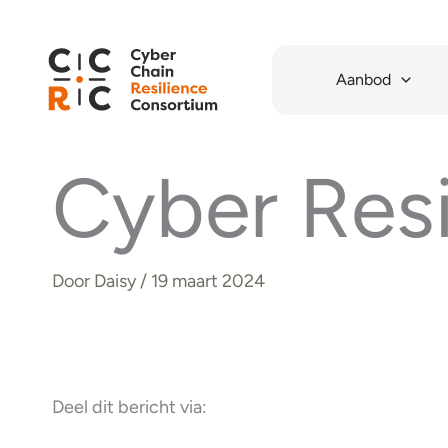
Ga
naar
de
Aanbod
inhoud
Cyber Resi
Door
Daisy
/
19 maart 2024
Deel dit bericht via: