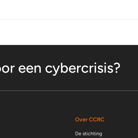
oor een cybercrisis?
Over CCRC
De stichting