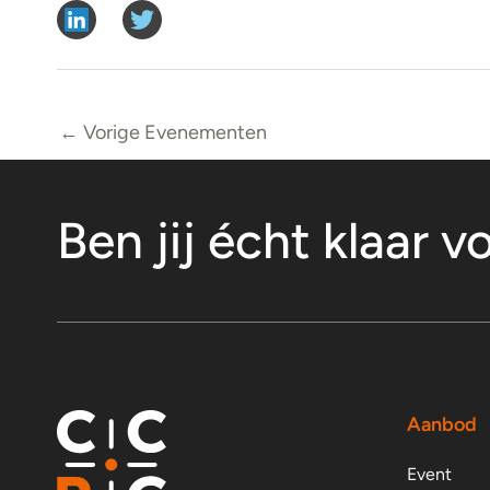
←
Vorige Evenementen
Ben jij écht klaar v
Aanbod
Event