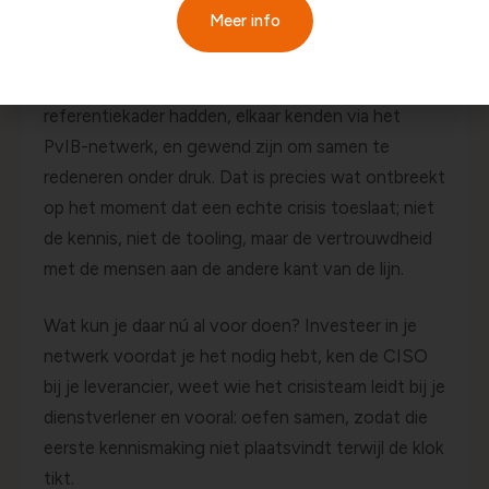
Meer info
De deelnemers leverden in één uur betere
antwoorden dan veel organisaties in dagen kunnen
formuleren. Dat komt omdat ze een gedeeld
referentiekader hadden, elkaar kenden via het
PvIB-netwerk, en gewend zijn om samen te
redeneren onder druk. Dat is precies wat ontbreekt
op het moment dat een echte crisis toeslaat; niet
de kennis, niet de tooling, maar de vertrouwdheid
met de mensen aan de andere kant van de lijn.
Wat kun je daar nú al voor doen? Investeer in je
netwerk voordat je het nodig hebt, ken de CISO
bij je leverancier, weet wie het crisisteam leidt bij je
dienstverlener en vooral: oefen samen, zodat die
eerste kennismaking niet plaatsvindt terwijl de klok
tikt.