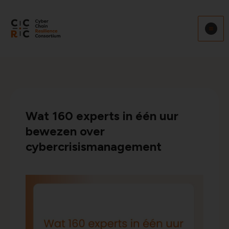
Ga
naar
de
inhoud
Wat 160 experts in één uur
bewezen over
cybercrisismanagement