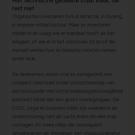
Het technische gedeelte staat klaar, de
rest niet
Organisaties investeren fors in detectie, in tooling,
in respons-infrastructuur. Maar ze investeren
minder in de vraag wie er mandaat heeft als het
misgaat, of wie er in het crisisteam zit en of die
mensen weten hoe ze besluiten moeten nemen
onder druk.
De deelnemers waren snel en eensgezind: een
compact crisisteam onder voorzitterschap van
een bestuurder met echte beslissingsbevoegdheid
presteert beter dan een groot overlegorgaan. De
CISO, Legal en business rollen zijn waardevol als
ondersteuning, niet als vaste leden die elke stap
vertragen. En twee rollen die consequent
terugkwamen als onmisbaar: een crisiscoördinator