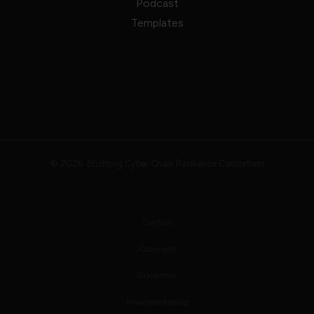
Podcast
Templates
© 2026 Stichting Cyber Chain Resilience Consortium
Contact
Copyright
Disclaimer
Privacyverklaring