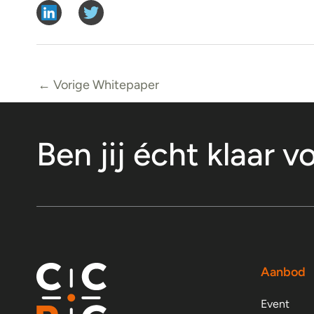
←
Vorige Whitepaper
Ben jij écht klaar v
Aanbod
Event