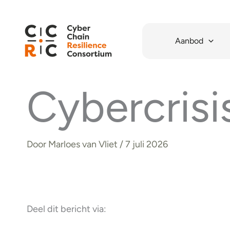
Ga
naar
de
Aanbod
inhoud
Cybercrisi
Door
Marloes van Vliet
/
7 juli 2026
Deel dit bericht via: