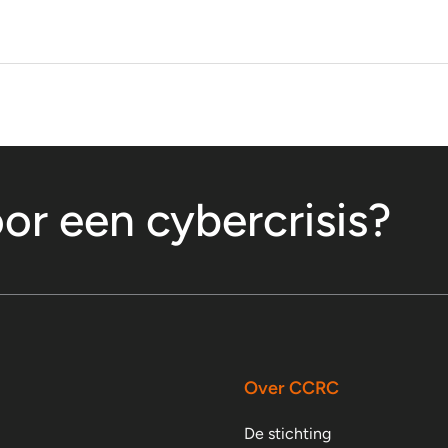
oor een cybercrisis?
Over CCRC
De stichting