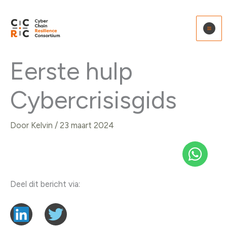
Ga
naar
de
inhoud
Eerste hulp
Cybercrisisgids
Door
Kelvin
/
23 maart 2024
Deel dit bericht via: