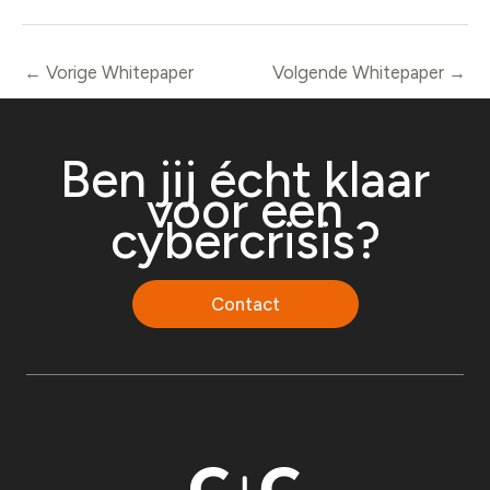
←
Vorige Whitepaper
Volgende Whitepaper
→
Ben jij écht klaar
voor een
cybercrisis?
Contact