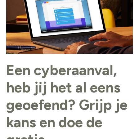
het
al
eens
geoefend?
Grijp
je
kans
Een cyberaanval,
en
doe
heb jij het al eens
de
gratis
geoefend? Grijp je
cyberoefening
van
kans en doe de
DTC.